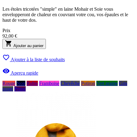
Les étoles tricotées "simple" en laine Mohair et Soie vous
envelopperont de chaleur en couvrant votre cou, vos épaules et le
haut de votre dos.
Prix
92,00 €

Ajouter au panier

Ajouter à la liste de souhaits

Aperçu rapide
Rouge
Noir
Rubis
Framboise
Chevêche
Potiron
Vert prairie
Gris
orage
Prune