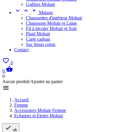
Guêtres Mohair



Maison
Chaussettes d'intérieur Mohair
Chaussons Mohair et Laine
Fil à tricoter Mohair et Soie
Plaid Mohair
Carte cadeau
Sac tissus coton
Contact

0

0
0
Aucun produit Ajouter au panier

Accueil
Femme
Accessoires Mohair Femme
Echarpes et Etoles Mohair

ok