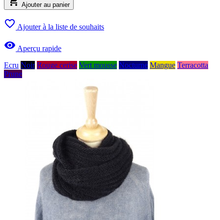

Ajouter au panier

Ajouter à la liste de souhaits

Aperçu rapide
Ecru
Noir
Rouge cerise
Vert mousse
Nocturne
Mangue
Terracotta
Prune