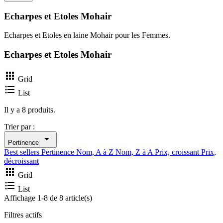
Echarpes et Etoles Mohair
Echarpes et Etoles en laine Mohair pour les Femmes.
Echarpes et Etoles Mohair

Grid

List
Il y a 8 produits.
Trier par :

Pertinence
Best sellers
Pertinence
Nom, A à Z
Nom, Z à A
Prix, croissant
Prix,
décroissant

Grid

List
Affichage 1-8 de 8 article(s)
Filtres actifs