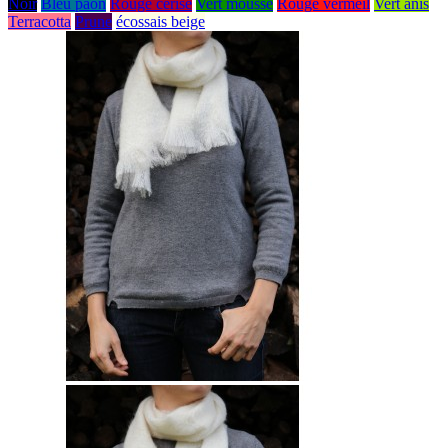
Noir
Bleu paon
Rouge cerise
Vert mousse
Rouge vermeil
Vert anis
Terracotta
Prune
écossais beige