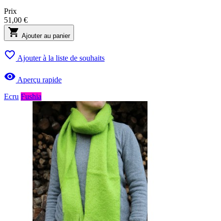
Prix
51,00 €

Ajouter au panier

Ajouter à la liste de souhaits

Aperçu rapide
Ecru
Fushia