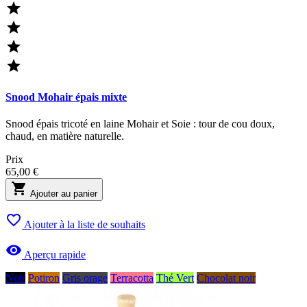




Snood Mohair épais mixte
Snood épais tricoté en laine Mohair et Soie : tour de cou doux,
chaud, en matière naturelle.
Prix
65,00 €

Ajouter au panier

Ajouter à la liste de souhaits

Aperçu rapide
Noir
Potiron
Gris orage
Terracotta
Thé Vert
Chocolat noir