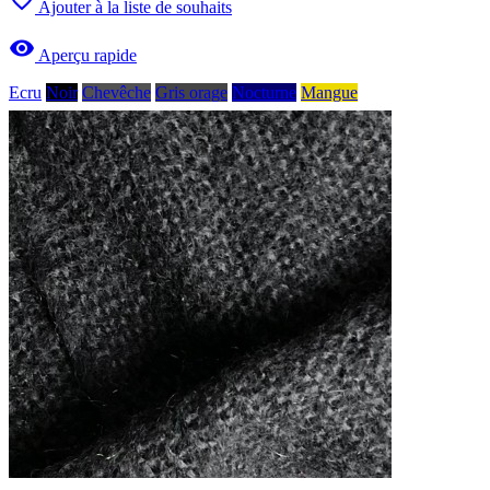
Ajouter à la liste de souhaits

Aperçu rapide
Ecru
Noir
Chevêche
Gris orage
Nocturne
Mangue