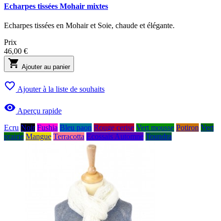
Echarpes tissées Mohair mixtes
Echarpes tissées en Mohair et Soie, chaude et élégante.
Prix
46,00 €

Ajouter au panier

Ajouter à la liste de souhaits

Aperçu rapide
Ecru
Noir
Fushia
Bleu paon
Rouge cerise
Vert mousse
Potiron
Vert
prairie
Mangue
Terracotta
Ecossais Automne
Toundra