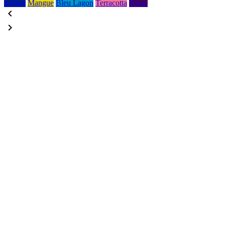
marine
Mangue
Bleu Lagon
Terracotta
Prune

