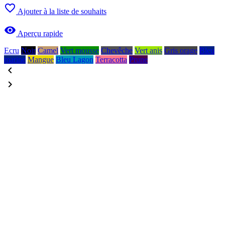

Ajouter à la liste de souhaits

Aperçu rapide
Ecru
Noir
Camel
Vert mousse
Chevêche
Vert anis
Gris orage
Bleu
marine
Mangue
Bleu Lagon
Terracotta
Prune

