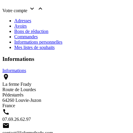


Votre compte
Adresses
Avoirs
Bons de réduction
Commandes
Informations personnelles
Mes listes de souhaits
Informations
Informations

La ferme Frady
Route de Lourdes
Pédestarrès
64260 Louvie-Juzon
France

07.69.26.62.97

contact@lafermefrady.com