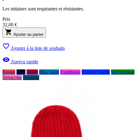
Les mitaines sont respirantes et résistantes.
Prix
32,00 €

Ajouter au panier

Ajouter à la liste de souhaits

Aperçu rapide
Rouge
Noir
Rubis
Bleu paon
Framboise
Bleu de Suède
Vert mousse
Terracotta
Toundra