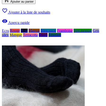
Ajouter au panier

Ajouter à la liste de souhaits

Aperçu rapide
Ecru
Rouge
Noir
Marron
Bleu paon
Framboise
Vert mousse
Gris
silex
Mangue
Terracotta
Prune
Toundra