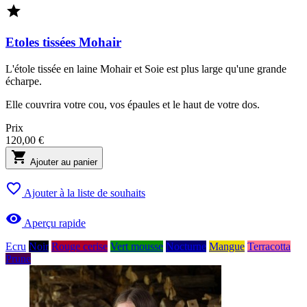

Etoles tissées Mohair
L'étole tissée en laine Mohair et Soie est plus large qu'une grande
écharpe.
Elle couvrira votre cou, vos épaules et le haut de votre dos.
Prix
120,00 €

Ajouter au panier

Ajouter à la liste de souhaits

Aperçu rapide
Ecru
Noir
Rouge cerise
Vert mousse
Nocturne
Mangue
Terracotta
Prune