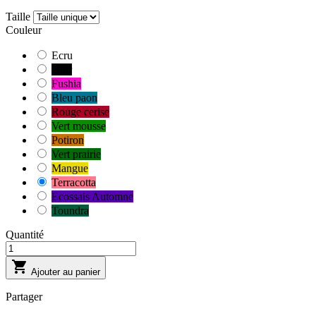
Taille
Couleur
Ecru
Noir
Fushia
Bleu paon
Rouge cerise
Vert mousse
Potiron
Vert prairie
Mangue
Terracotta
Ecossais Automne
Toundra
Quantité

Ajouter au panier
Partager