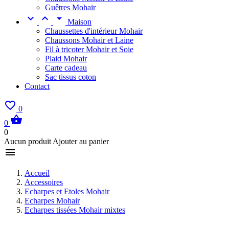
Guêtres Mohair



Maison
Chaussettes d'intérieur Mohair
Chaussons Mohair et Laine
Fil à tricoter Mohair et Soie
Plaid Mohair
Carte cadeau
Sac tissus coton
Contact

0

0
0
Aucun produit Ajouter au panier

Accueil
Accessoires
Echarpes et Etoles Mohair
Echarpes Mohair
Echarpes tissées Mohair mixtes