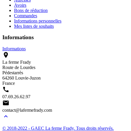
Avoirs
Bons de réduction
Commandes
Informations personnelles
Mes listes de souhaits
Informations
Informations

La ferme Frady
Route de Lourdes
Pédestarrès
64260 Louvie-Juzon
France

07.69.26.62.97

contact@lafermefrady.com

© 2018-2022 - GAEC La ferme Frady. Tous droits réservés.