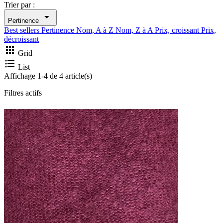
Trier par :

Pertinence
Best sellers
Pertinence
Nom, A à Z
Nom, Z à A
Prix, croissant
Prix,
décroissant

Grid

List
Affichage 1-4 de 4 article(s)
Filtres actifs