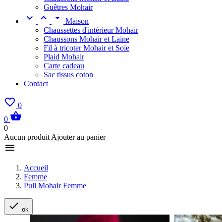
Guêtres Mohair



Maison
Chaussettes d'intérieur Mohair
Chaussons Mohair et Laine
Fil à tricoter Mohair et Soie
Plaid Mohair
Carte cadeau
Sac tissus coton
Contact

0

0
0
Aucun produit Ajouter au panier

Accueil
Femme
Pull Mohair Femme

ok