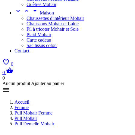
Guêtres Mohair



Maison
Chaussettes d'intérieur Mohair
Chaussons Mohair et Laine
Fil à tricoter Mohair et Soie
Plaid Mohair
Carte cadeau
Sac tissus coton
Contact

0

0
0
Aucun produit Ajouter au panier

Accueil
Femme
Pull Mohair Femme
Pull Mohair
Pull Dentelle Mohair