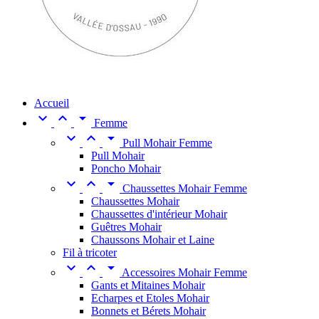
Accueil



Femme



Pull Mohair Femme
Pull Mohair
Poncho Mohair



Chaussettes Mohair Femme
Chaussettes Mohair
Chaussettes d'intérieur Mohair
Guêtres Mohair
Chaussons Mohair et Laine
Fil à tricoter



Accessoires Mohair Femme
Gants et Mitaines Mohair
Echarpes et Etoles Mohair
Bonnets et Bérets Mohair