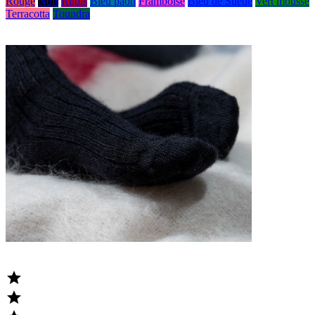
Rouge
Noir
Rubis
Bleu paon
Framboise
Bleu de Suède
Vert mousse
Terracotta
Toundra

