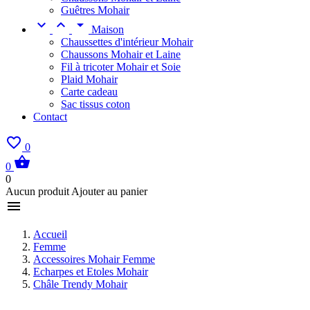
Guêtres Mohair



Maison
Chaussettes d'intérieur Mohair
Chaussons Mohair et Laine
Fil à tricoter Mohair et Soie
Plaid Mohair
Carte cadeau
Sac tissus coton
Contact

0

0
0
Aucun produit Ajouter au panier

Accueil
Femme
Accessoires Mohair Femme
Echarpes et Etoles Mohair
Châle Trendy Mohair