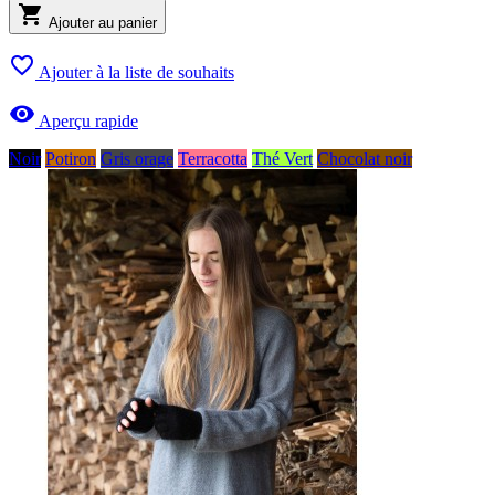

Ajouter au panier

Ajouter à la liste de souhaits

Aperçu rapide
Noir
Potiron
Gris orage
Terracotta
Thé Vert
Chocolat noir