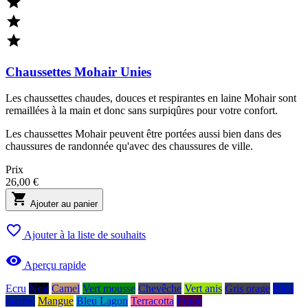



Chaussettes Mohair Unies
Les chaussettes chaudes, douces et respirantes en laine Mohair sont
remaillées à la main et donc sans surpiqûres pour votre confort.
Les chaussettes Mohair peuvent être portées aussi bien dans des
chaussures de randonnée qu'avec des chaussures de ville.
Prix
26,00 €

Ajouter au panier

Ajouter à la liste de souhaits

Aperçu rapide
Ecru
Noir
Camel
Vert mousse
Chevêche
Vert anis
Gris orage
Bleu
marine
Mangue
Bleu Lagon
Terracotta
Prune