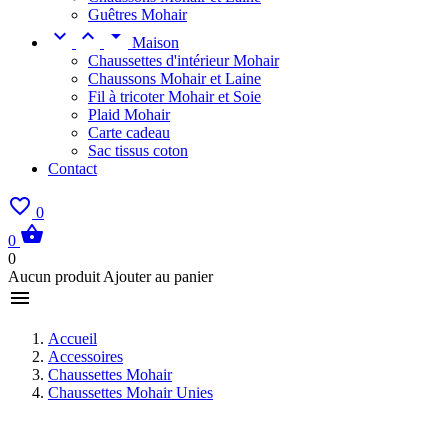
Guêtres Mohair



Maison
Chaussettes d'intérieur Mohair
Chaussons Mohair et Laine
Fil à tricoter Mohair et Soie
Plaid Mohair
Carte cadeau
Sac tissus coton
Contact

0

0
0
Aucun produit Ajouter au panier

Accueil
Accessoires
Chaussettes Mohair
Chaussettes Mohair Unies