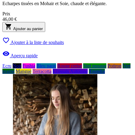
Echarpes tissées en Mohair et Soie, chaude et élégante.
Prix
46,00 €

Ajouter au panier

Ajouter à la liste de souhaits

Aperçu rapide
Ecru
Noir
Fushia
Bleu paon
Rouge cerise
Vert mousse
Potiron
Vert
prairie
Mangue
Terracotta
Ecossais Automne
Toundra