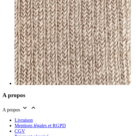
A propos


A propos
Livraison
Mentions légales et RGPD
CGV