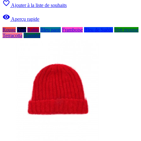

Ajouter à la liste de souhaits

Aperçu rapide
Rouge
Noir
Rubis
Bleu paon
Framboise
Bleu de Suède
Vert mousse
Terracotta
Toundra