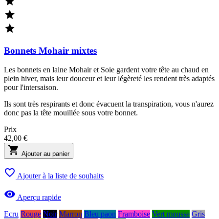



Bonnets Mohair mixtes
Les bonnets en laine Mohair et Soie gardent votre tête au chaud en
plein hiver, mais leur douceur et leur légèreté les rendent très adaptés
pour l'intersaison.
Ils sont très respirants et donc évacuent la transpiration, vous n'aurez
donc pas la tête mouillée sous votre bonnet.
Prix
42,00 €

Ajouter au panier

Ajouter à la liste de souhaits

Aperçu rapide
Ecru
Rouge
Noir
Marron
Bleu paon
Framboise
Vert mousse
Gris