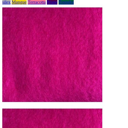
silex
Mangue
Terracotta
Prune
Toundra