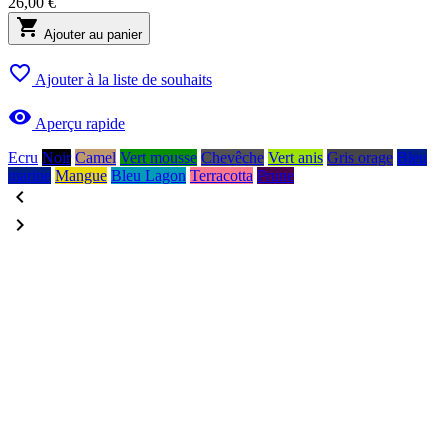
26,00 €

Ajouter au panier

Ajouter à la liste de souhaits

Aperçu rapide
Ecru
Noir
Camel
Vert mousse
Chevêche
Vert anis
Gris orage
Bleu
marine
Mangue
Bleu Lagon
Terracotta
Prune

