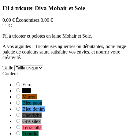
Fil à tricoter Diva Mohair et Soie
0,00 €
Économisez 0,00 €
TTC
Fil à tricoter et pelotes en laine Mohair et Soie.
A vos aiguilles ! Tricoteuses aguerries ou débutantes, notre large
palette de couleurs saura satisfaire vos envies, et nourrir votre
créativité.
Taille
Couleur
Ecru
Noir
Marron
Bleu paon
Bleu denim
Chevêche
Gris silex
Terracotta
Toundra