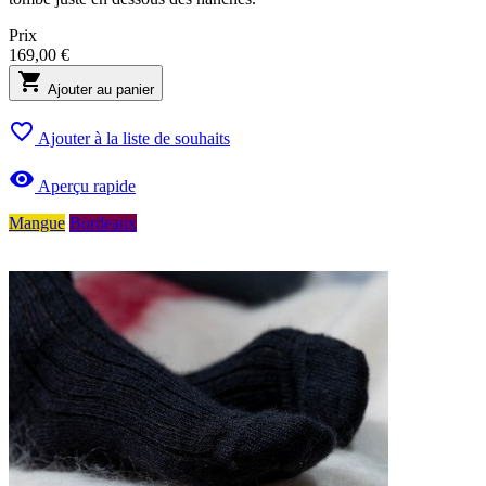
Prix
169,00 €

Ajouter au panier

Ajouter à la liste de souhaits

Aperçu rapide
Mangue
Bordeaux