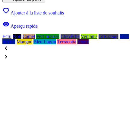

Ajouter à la liste de souhaits

Aperçu rapide
Ecru
Noir
Camel
Vert mousse
Chevêche
Vert anis
Gris orage
Bleu
marine
Mangue
Bleu Lagon
Terracotta
Prune

