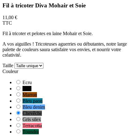
Fil à tricoter Diva Mohair et Soie
11,00 €
TTC
Fil à tricoter et pelotes en laine Mohair et Soie.
A vos aiguilles ! Tricoteuses aguerries ou débutantes, notre large
palette de couleurs saura satisfaire vos envies, et nourrir votre
créativité.
Taille
Couleur
Ecru
Noir
Marron
Bleu paon
Bleu denim
Chevêche
Gris silex
Terracotta
Toundra