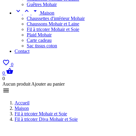
Guêtres Mohair



Maison
Chaussettes d'intérieur Mohair
Chaussons Mohair et Laine
Fil à tricoter Mohair et Soie
Plaid Mohair
Carte cadeau
Sac tissus coton
Contact

0

0
0
Aucun produit Ajouter au panier

Accueil
Maison
Fil à tricoter Mohair et Soie
Fil à tricoter Diva Mohair et Soie