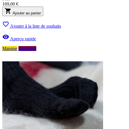
169,00 €

Ajouter au panier

Ajouter à la liste de souhaits

Aperçu rapide
Mangue
Bordeaux