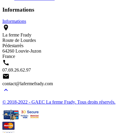
Informations
Informations

La ferme Frady
Route de Lourdes
Pédestarrès
64260 Louvie-Juzon
France

07.69.26.62.97

contact@lafermefrady.com

© 2018-2022 - GAEC La ferme Frady. Tous droits réservés.