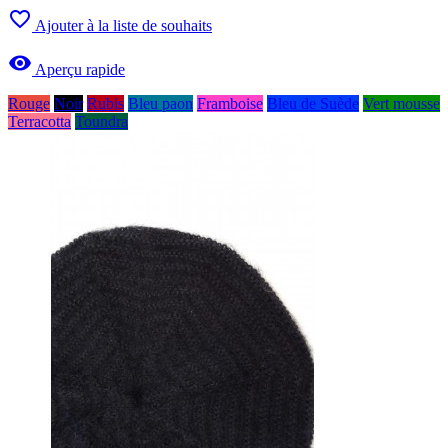

Ajouter à la liste de souhaits

Aperçu rapide
Rouge
Noir
Rubis
Bleu paon
Framboise
Bleu de Suède
Vert mousse
Terracotta
Toundra