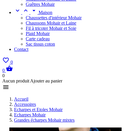
Guêtres Mohair



Maison
Chaussettes d'intérieur Mohair
Chaussons Mohair et Laine
Fil à tricoter Mohair et Soie
Plaid Mohair
Carte cadeau
Sac tissus coton
Contact

0

0
0
Aucun produit Ajouter au panier

Accueil
Accessoires
Echarpes et Etoles Mohair
Echarpes Mohair
Grandes écharpes Mohair mixtes