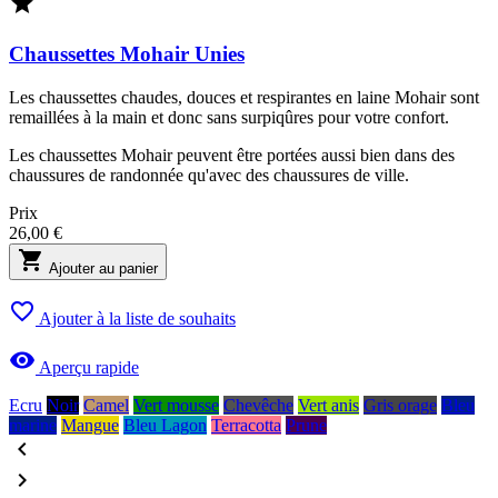

Chaussettes Mohair Unies
Les chaussettes chaudes, douces et respirantes en laine Mohair sont
remaillées à la main et donc sans surpiqûres pour votre confort.
Les chaussettes Mohair peuvent être portées aussi bien dans des
chaussures de randonnée qu'avec des chaussures de ville.
Prix
26,00 €

Ajouter au panier

Ajouter à la liste de souhaits

Aperçu rapide
Ecru
Noir
Camel
Vert mousse
Chevêche
Vert anis
Gris orage
Bleu
marine
Mangue
Bleu Lagon
Terracotta
Prune

