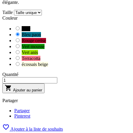
élégante.
Taille
Couleur
Noir
Bleu paon
Rouge cerise
Vert mousse
Vert anis
Terracotta
écossais beige
Quantité

Ajouter au panier
Partager
Partager
Pinterest

Ajouter à la liste de souhaits