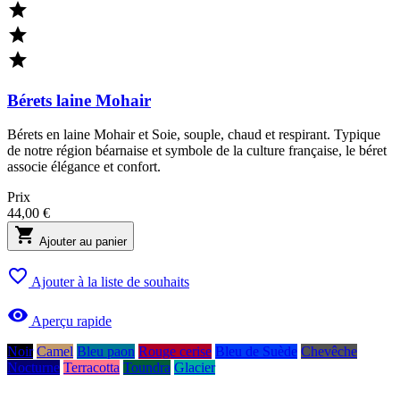



Bérets laine Mohair
Bérets en laine Mohair et Soie, souple, chaud et respirant. Typique
de notre région béarnaise et symbole de la culture française, le béret
associe élégance et confort.
Prix
44,00 €

Ajouter au panier

Ajouter à la liste de souhaits

Aperçu rapide
Noir
Camel
Bleu paon
Rouge cerise
Bleu de Suède
Chevêche
Nocturne
Terracotta
Toundra
Glacier