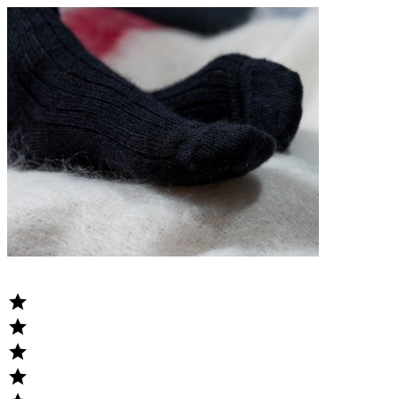



