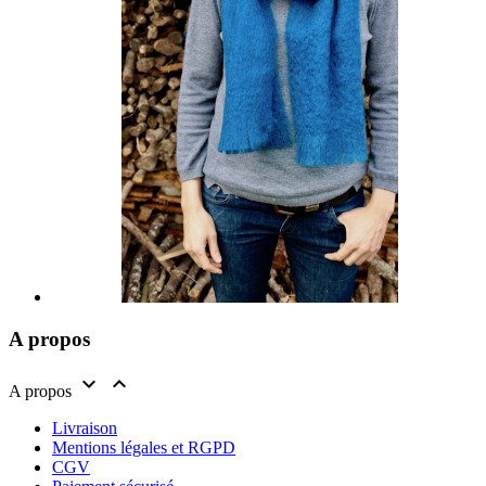
A propos


A propos
Livraison
Mentions légales et RGPD
CGV