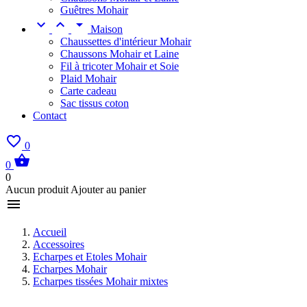
Guêtres Mohair



Maison
Chaussettes d'intérieur Mohair
Chaussons Mohair et Laine
Fil à tricoter Mohair et Soie
Plaid Mohair
Carte cadeau
Sac tissus coton
Contact

0

0
0
Aucun produit Ajouter au panier

Accueil
Accessoires
Echarpes et Etoles Mohair
Echarpes Mohair
Echarpes tissées Mohair mixtes