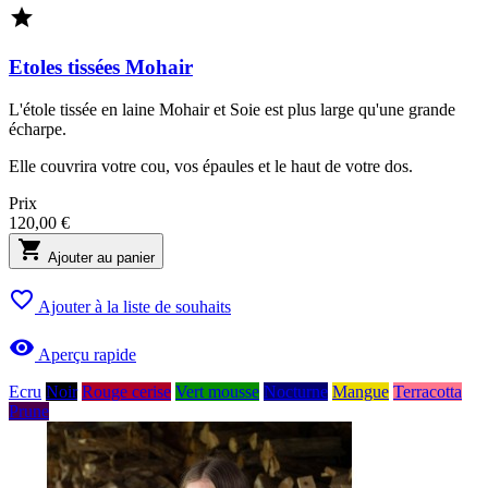

Etoles tissées Mohair
L'étole tissée en laine Mohair et Soie est plus large qu'une grande
écharpe.
Elle couvrira votre cou, vos épaules et le haut de votre dos.
Prix
120,00 €

Ajouter au panier

Ajouter à la liste de souhaits

Aperçu rapide
Ecru
Noir
Rouge cerise
Vert mousse
Nocturne
Mangue
Terracotta
Prune