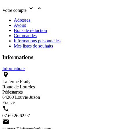


Votre compte
Adresses
Avoirs
Bons de réduction
Commandes
Informations personnelles
Mes listes de souhaits
Informations
Informations

La ferme Frady
Route de Lourdes
Pédestarrès
64260 Louvie-Juzon
France

07.69.26.62.97

contact@lafermefrady.com