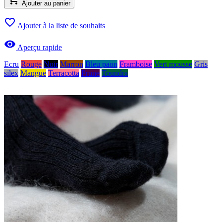
Ajouter au panier

Ajouter à la liste de souhaits

Aperçu rapide
Ecru
Rouge
Noir
Marron
Bleu paon
Framboise
Vert mousse
Gris
silex
Mangue
Terracotta
Prune
Toundra