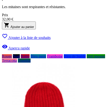
Les mitaines sont respirantes et résistantes.
Prix
32,00 €

Ajouter au panier

Ajouter à la liste de souhaits

Aperçu rapide
Rouge
Noir
Rubis
Bleu paon
Framboise
Bleu de Suède
Vert mousse
Terracotta
Toundra