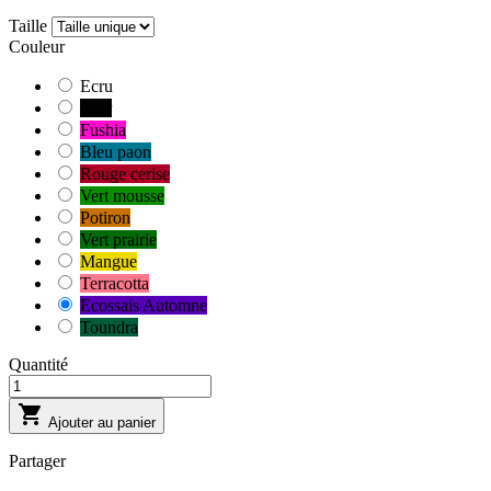
Taille
Couleur
Ecru
Noir
Fushia
Bleu paon
Rouge cerise
Vert mousse
Potiron
Vert prairie
Mangue
Terracotta
Ecossais Automne
Toundra
Quantité

Ajouter au panier
Partager