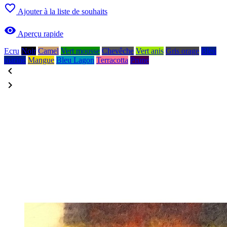

Ajouter à la liste de souhaits

Aperçu rapide
Ecru
Noir
Camel
Vert mousse
Chevêche
Vert anis
Gris orage
Bleu
marine
Mangue
Bleu Lagon
Terracotta
Prune

