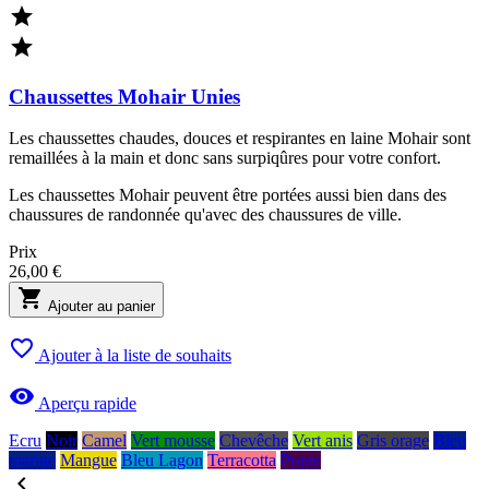


Chaussettes Mohair Unies
Les chaussettes chaudes, douces et respirantes en laine Mohair sont
remaillées à la main et donc sans surpiqûres pour votre confort.
Les chaussettes Mohair peuvent être portées aussi bien dans des
chaussures de randonnée qu'avec des chaussures de ville.
Prix
26,00 €

Ajouter au panier

Ajouter à la liste de souhaits

Aperçu rapide
Ecru
Noir
Camel
Vert mousse
Chevêche
Vert anis
Gris orage
Bleu
marine
Mangue
Bleu Lagon
Terracotta
Prune
