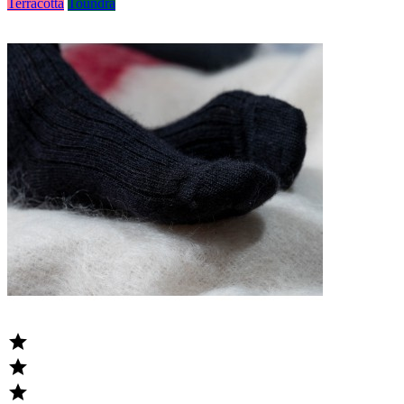
Terracotta
Toundra


