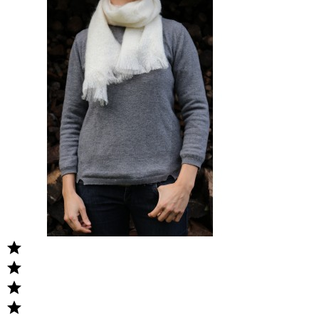



