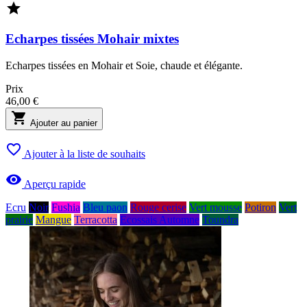

Echarpes tissées Mohair mixtes
Echarpes tissées en Mohair et Soie, chaude et élégante.
Prix
46,00 €

Ajouter au panier

Ajouter à la liste de souhaits

Aperçu rapide
Ecru
Noir
Fushia
Bleu paon
Rouge cerise
Vert mousse
Potiron
Vert
prairie
Mangue
Terracotta
Ecossais Automne
Toundra