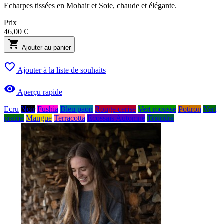
Echarpes tissées en Mohair et Soie, chaude et élégante.
Prix
46,00 €

Ajouter au panier

Ajouter à la liste de souhaits

Aperçu rapide
Ecru
Noir
Fushia
Bleu paon
Rouge cerise
Vert mousse
Potiron
Vert
prairie
Mangue
Terracotta
Ecossais Automne
Toundra