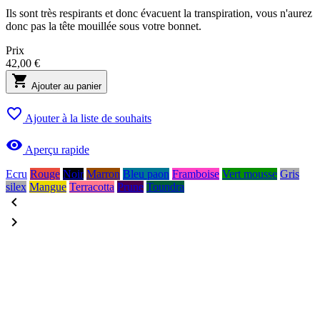
Ils sont très respirants et donc évacuent la transpiration, vous n'aurez
donc pas la tête mouillée sous votre bonnet.
Prix
42,00 €

Ajouter au panier

Ajouter à la liste de souhaits

Aperçu rapide
Ecru
Rouge
Noir
Marron
Bleu paon
Framboise
Vert mousse
Gris
silex
Mangue
Terracotta
Prune
Toundra

