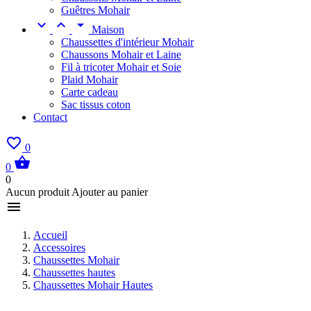
Guêtres Mohair



Maison
Chaussettes d'intérieur Mohair
Chaussons Mohair et Laine
Fil à tricoter Mohair et Soie
Plaid Mohair
Carte cadeau
Sac tissus coton
Contact

0

0
0
Aucun produit Ajouter au panier

Accueil
Accessoires
Chaussettes Mohair
Chaussettes hautes
Chaussettes Mohair Hautes