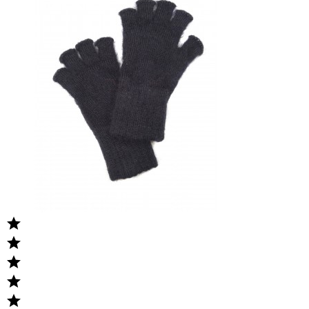




