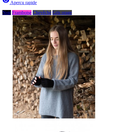

Aperçu rapide
Noir
Framboise
Chevêche
Gris orage