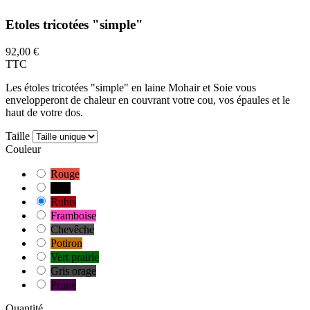
Etoles tricotées "simple"
92,00 €
TTC
Les étoles tricotées "simple" en laine Mohair et Soie vous
envelopperont de chaleur en couvrant votre cou, vos épaules et le
haut de votre dos.
Taille
Couleur
Rouge
Noir
Rubis
Framboise
Chevêche
Potiron
Vert prairie
Gris orage
Prune
Quantité