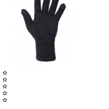




